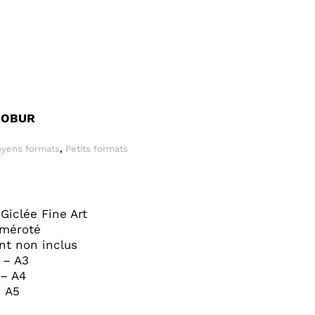
ROBUR
yens formats
,
Petits formats
Giclée Fine Art
uméroté
t non inclus
 – A3
 – A4
- A5