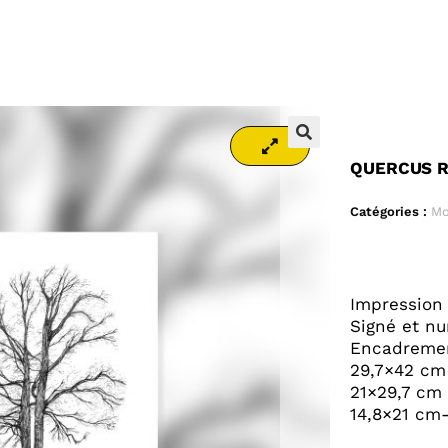
🔍
🔍
QUERCUS 
Catégories :
Mo
Impression 
Signé et n
Encadremen
29,7×42 cm
21×29,7 cm
14,8×21 cm