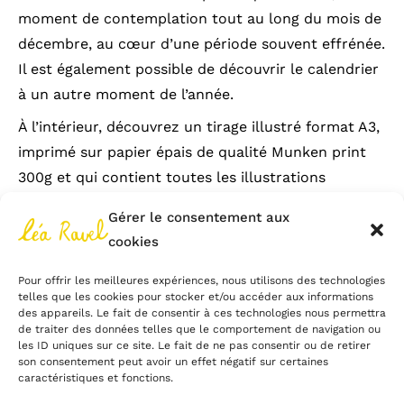
moment de contemplation tout au long du mois de
décembre, au cœur d’une période souvent effrénée.
Il est également possible de découvrir le calendrier
à un autre moment de l’année.
À l’intérieur, découvrez un tirage illustré format A3,
imprimé sur papier épais de qualité Munken print
300g et qui contient toutes les illustrations
découvertes.
Gérer le consentement aux
Préventes et livraison
cookies
Profitez du code
remiseenmainpropre
pour
Pour offrir les meilleures expériences, nous utilisons des technologies
bénéficier de la livraison gratuite sur Paris et
telles que les cookies pour stocker et/ou accéder aux informations
des appareils. Le fait de consentir à ces technologies nous permettra
recevoir votre commande en main propre. Je viens
de traiter des données telles que le comportement de navigation ou
directement à votre rencontre !
les ID uniques sur ce site. Le fait de ne pas consentir ou de retirer
son consentement peut avoir un effet négatif sur certaines
caractéristiques et fonctions.